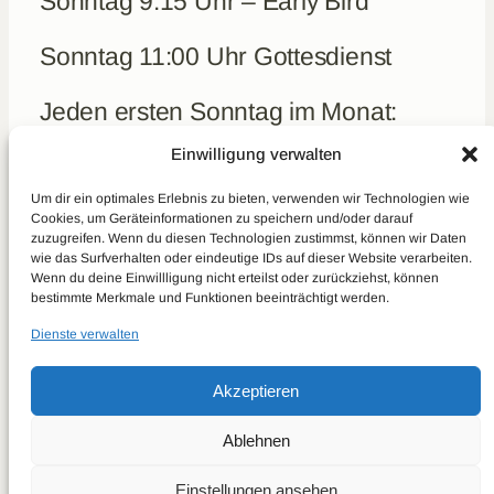
Sonntag 9:15 Uhr – Early Bird
Sonntag 11:00 Uhr Gottesdienst
Jeden ersten Sonntag im Monat:
Frühstück um 10 Uhr (kein Early-
Einwilligung verwalten
Bird)
Um dir ein optimales Erlebnis zu bieten, verwenden wir Technologien wie
Cookies, um Geräteinformationen zu speichern und/oder darauf
zuzugreifen. Wenn du diesen Technologien zustimmst, können wir Daten
Aktuelles
wie das Surfverhalten oder eindeutige IDs auf dieser Website verarbeiten.
Kontakt
Wenn du deine Einwillligung nicht erteilst oder zurückziehst, können
bestimmte Merkmale und Funktionen beeinträchtigt werden.
Spenden
Real Talk
Dienste verwalten
Predigten
Akzeptieren
Über uns
Datenschutzerklärung
Ablehnen
Impressum
Einstellungen ansehen