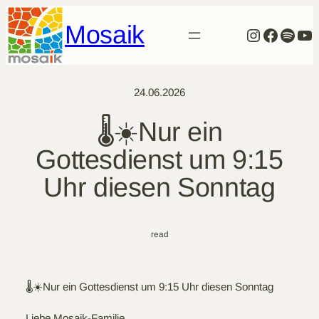
Zum
Mosaik
Inhalt
Instagra
Facebo
Spoti
Yo
springen
24.06.2026
🌡️☀️Nur ein
Gottesdienst um 9:15
Uhr diesen Sonntag
read
🌡️☀️Nur ein Gottesdienst um 9:15 Uhr diesen Sonntag
Liebe Mosaik-Familie,