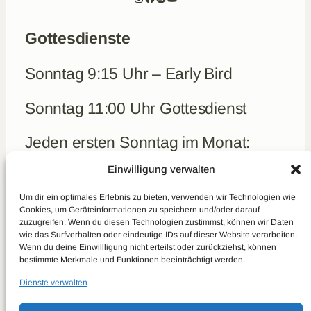
Gottesdienste
Sonntag 9:15 Uhr – Early Bird
Sonntag 11:00 Uhr Gottesdienst
Jeden ersten Sonntag im Monat:
Frühstück um 10 Uhr (kein Early-
Einwilligung verwalten
Bird)
Um dir ein optimales Erlebnis zu bieten, verwenden wir Technologien wie
Cookies, um Geräteinformationen zu speichern und/oder darauf
zuzugreifen. Wenn du diesen Technologien zustimmst, können wir Daten
Aktuelles
wie das Surfverhalten oder eindeutige IDs auf dieser Website verarbeiten.
Kontakt
Wenn du deine Einwillligung nicht erteilst oder zurückziehst, können
bestimmte Merkmale und Funktionen beeinträchtigt werden.
Spenden
Dienste verwalten
Real Talk
Predigten