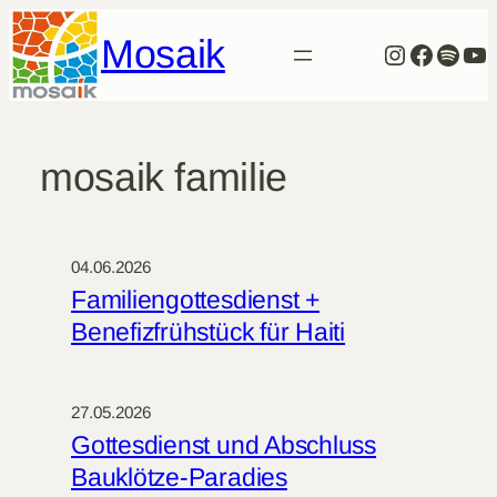
Zum
Mosaik
Inhalt
Instagra
Facebo
Spoti
Yo
springen
mosaik familie
04.06.2026
Familiengottesdienst +
Benefizfrühstück für Haiti
27.05.2026
Gottesdienst und Abschluss
Bauklötze-Paradies