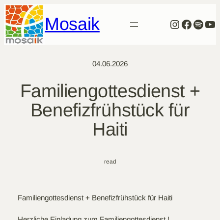
Zum
Mosaik
Inhalt
Instagra
Facebo
Spoti
Yo
springen
04.06.2026
Familiengottesdienst +
Benefizfrühstück für
Haiti
read
Familiengottesdienst + Benefizfrühstück für Haiti
Herzliche Einladung zum Familiengottesdienst !