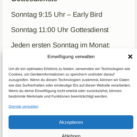
Sonntag 9:15 Uhr – Early Bird
Sonntag 11:00 Uhr Gottesdienst
Jeden ersten Sonntag im Monat:
Frühstück um 10 Uhr (kein Early-
Einwilligung verwalten
Bird)
Um dir ein optimales Erlebnis zu bieten, verwenden wir Technologien wie
Cookies, um Geräteinformationen zu speichern und/oder darauf
zuzugreifen. Wenn du diesen Technologien zustimmst, können wir Daten
Aktuelles
wie das Surfverhalten oder eindeutige IDs auf dieser Website verarbeiten.
Kontakt
Wenn du deine Einwillligung nicht erteilst oder zurückziehst, können
bestimmte Merkmale und Funktionen beeinträchtigt werden.
Spenden
Dienste verwalten
Real Talk
Predigten
Akzeptieren
Über uns
Datenschutzerklärung
Ablehnen