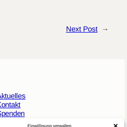
Next Post
→
ktuelles
ontakt
Spenden
eal Talk
Einwilligung verwalten