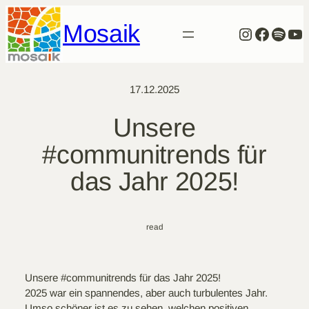
Zum
Mosaik
Inhalt
Instagra
Facebo
Spoti
Yo
springen
17.12.2025
Unsere
#communitrends für
das Jahr 2025!
read
Unsere #communitrends für das Jahr 2025!
2025 war ein spannendes, aber auch turbulentes Jahr.
Umso schöner ist es zu sehen, welchen positiven